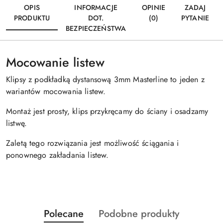
OPIS
INFORMACJE
OPINIE
ZADAJ
PRODUKTU
DOT.
(0)
PYTANIE
BEZPIECZEŃSTWA
Mocowanie listew
Klipsy z podkładką dystansową 3mm Masterline to jeden z
wariantów mocowania listew.
Montaż jest prosty, klips przykręcamy do ściany i osadzamy
listwę.
Zaletą tego rozwiązania jest możliwość ściągania i
ponownego zakładania listew.
Produkty
Produkty
Polecane
Podobne produkty
Pomiń karuzelę produktów