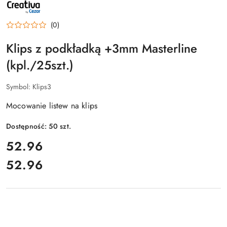
NAZWA
PRODUCENTA:
CREATIVA
BY
(0)
CEZAR
Klips z podkładką +3mm Masterline
(kpl./25szt.)
Symbol:
Klips3
Mocowanie listew na klips
Dostępność:
50
szt.
cena:
52.96
52.96
Cena: