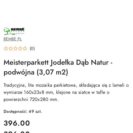
NAZWA
PRODUCENTA:
BEMBE
BEMBE PL
POLSKA
(0)
Meisterparkett Jodełka Dąb Natur -
podwójna (3,07 m2)
Tradycyjna, lita mozaika parkietowa, składająca się z lameli o
wymiarze 160x23x8 mm, klejone na siatce w tafle o
powierzchni 720x280 mm.
Dostępność:
49
szt.
cena:
396.00