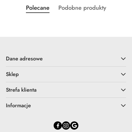
Produkty
Produkty
Polecane
Podobne produkty
Pomiń karuzelę produktów
o
o
statusie:
statusie:
Dane adresowe
Sklep
Strefa klienta
Informacje