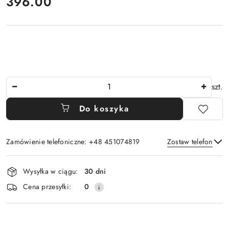
396.00
Cena:
Ilość
szt.
Do koszyka
Zamówienie telefoniczne: +48 451074819
Zostaw telefon
Dostępność
Wysyłka w ciągu:
30 dni
i
Wyślij
Cena przesyłki:
0
dostawa