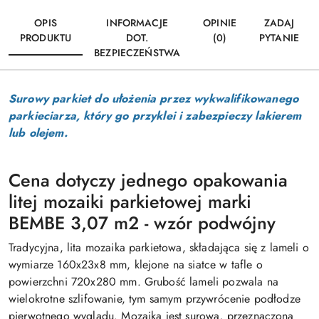
OPIS
INFORMACJE
OPINIE
ZADAJ
PRODUKTU
DOT.
(0)
PYTANIE
BEZPIECZEŃSTWA
Surowy parkiet do ułożenia przez wykwalifikowanego
parkieciarza, który go przyklei i zabezpieczy lakierem
lub olejem.
Cena dotyczy jednego opakowania
litej mozaiki parkietowej marki
BEMBE 3,07 m2 - wzór podwójny
Tradycyjna, lita mozaika parkietowa, składająca się z lameli o
wymiarze 160x23x8 mm, klejone na siatce w tafle o
powierzchni 720x280 mm. Grubość lameli pozwala na
wielokrotne szlifowanie, tym samym przywrócenie podłodze
pierwotnego wyglądu. Mozaika jest surowa, przeznaczona