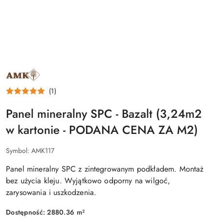
NAZWA
PRODUCENTA:
AMK
(1)
MAREK
KAISER
SPÓŁKA
Panel mineralny SPC - Bazalt (3,24m2
KOMANDYTOWA
w kartonie - PODANA CENA ZA M2)
Symbol:
AMK117
Panel mineralny SPC z zintegrowanym podkładem. Montaż
bez użycia kleju. Wyjątkowo odporny na wilgoć,
zarysowania i uszkodzenia.
Dostępność:
2880.36
m²