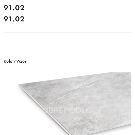
cena:
91.02
91.02
Cena:
Wariant
Kolor/Wzór